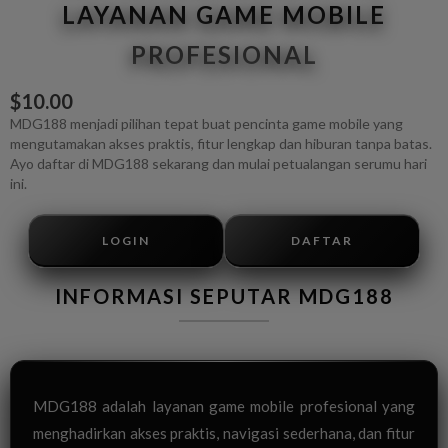
LAYANAN GAME MOBILE
PROFESIONAL
$10.00
MDG188 menjadi pilihan tepat buat pencinta game mobile yang
mengutamakan akses praktis, fitur lengkap dan hiburan tanpa batas.
Ayo daftar di MDG188 sekarang dan mulai petualangan serumu hari
ini.
LOGIN
DAFTAR
INFORMASI SEPUTAR MDG188
MDG188 adalah layanan game mobile profesional yang
menghadirkan akses praktis, navigasi sederhana, dan fitur