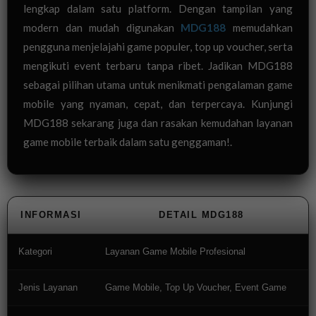
lengkap dalam satu platform. Dengan tampilan yang
modern dan mudah digunakan
MDG188
memudahkan
pengguna menjelajahi game populer, top up voucher, serta
mengikuti event terbaru tanpa ribet. Jadikan MDG188
sebagai pilihan utama untuk menikmati pengalaman game
mobile yang nyaman, cepat, dan terpercaya. Kunjungi
MDG188 sekarang juga dan rasakan kemudahan layanan
game mobile terbaik dalam satu genggaman!.
INFORMASI
DETAIL MDG188
Kategori
Layanan Game Mobile Profesional
Jenis Layanan
Game Mobile, Top Up Voucher, Event Game